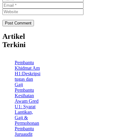
Website
Artikel
Terkini
Pembantu
Khidmat Am
H1:Deskripsi
tugas dan
Gaji
Pembantu
Kesihatan
Awam Gred
U1: Syarat
Lantikan,
Gaji &
Permohonan
Pembantu
Juruaudit