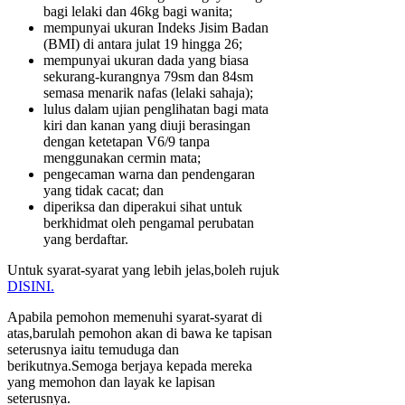
bagi lelaki dan 46kg bagi wanita;
mempunyai ukuran Indeks Jisim Badan
(BMI) di antara julat 19 hingga 26;
mempunyai ukuran dada yang biasa
sekurang-kurangnya 79sm dan 84sm
semasa menarik nafas (lelaki sahaja);
lulus dalam ujian penglihatan bagi mata
kiri dan kanan yang diuji berasingan
dengan ketetapan V6/9 tanpa
menggunakan cermin mata;
pengecaman warna dan pendengaran
yang tidak cacat; dan
diperiksa dan diperakui sihat untuk
berkhidmat oleh pengamal perubatan
yang berdaftar.
Untuk syarat-syarat yang lebih jelas,boleh rujuk
DISINI.
Apabila pemohon memenuhi syarat-syarat di
atas,barulah pemohon akan di bawa ke tapisan
seterusnya iaitu temuduga dan
berikutnya.Semoga berjaya kepada mereka
yang memohon dan layak ke lapisan
seterusnya.