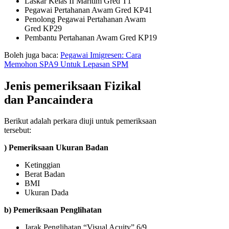
Laskar Kelas II Maritim Gred T1
Pegawai Pertahanan Awam Gred KP41
Penolong Pegawai Pertahanan Awam
Gred KP29
Pembantu Pertahanan Awam Gred KP19
Boleh juga baca:
Pegawai Imigresen: Cara
Memohon SPA9 Untuk Lepasan SPM
Jenis pemeriksaan Fizikal
dan Pancaindera
Berikut adalah perkara diuji untuk pemeriksaan
tersebut:
) Pemeriksaan Ukuran Badan
Ketinggian
Berat Badan
BMI
Ukuran Dada
b) Pemeriksaan Penglihatan
Jarak Penglihatan “Visual Acuity” 6/9