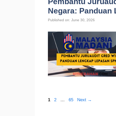
Pembantu Juruaud
Negara: Panduan
Published on: June 30, 2026
Page
Page
Page
1
2
…
65
Next
→