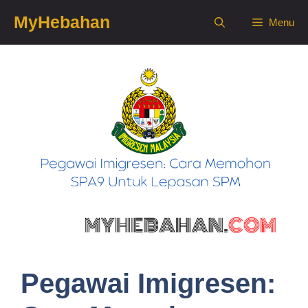
Skip
MyHebahan
Menu
to
content
Pegawai Imigresen: