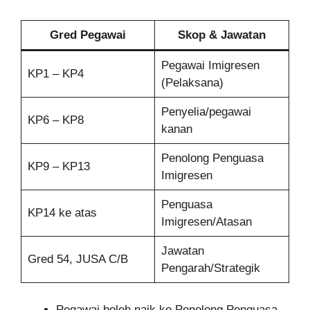
Gred Pegawai
Skop & Jawatan
Pegawai Imigresen
KP1 – KP4
(Pelaksana)
Penyelia/pegawai
KP6 – KP8
kanan
Penolong Penguasa
KP9 – KP13
Imigresen
Penguasa
KP14 ke atas
Imigresen/Atasan
Jawatan
Gred 54, JUSA C/B
Pengarah/Strategik
Pegawai boleh naik ke Penolong Penguasa