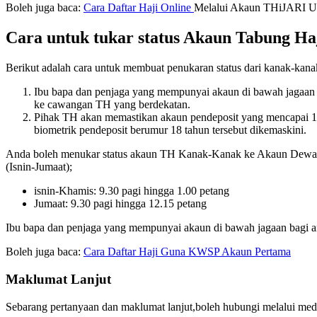
Boleh juga baca:
Cara Daftar Haji Online
Melalui Akaun THiJARI Un
Cara untuk tukar status Akaun Tabung Ha
Berikut adalah cara untuk membuat penukaran status dari kanak-kana
Ibu bapa dan penjaga yang mempunyai akaun di bawah jagaan b
ke cawangan TH yang berdekatan.
Pihak TH akan memastikan akaun pendeposit yang mencapai 18 
biometrik pendeposit berumur 18 tahun tersebut dikemaskini.
Anda boleh menukar status akaun TH Kanak-Kanak ke Akaun Dewa
(Isnin-Jumaat);
isnin-Khamis: 9.30 pagi hingga 1.00 petang
Jumaat: 9.30 pagi hingga 12.15 petang
Ibu bapa dan penjaga yang mempunyai akaun di bawah jagaan bagi an
Boleh juga baca:
Cara Daftar Haji Guna KWSP Akaun Pertama
Maklumat Lanjut
Sebarang pertanyaan dan maklumat lanjut,boleh hubungi melalui med