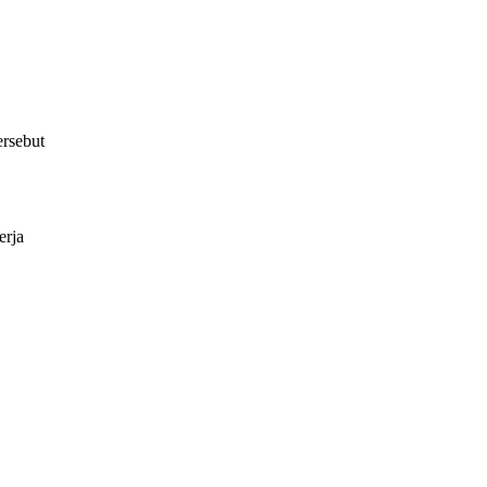
ersebut
erja
.