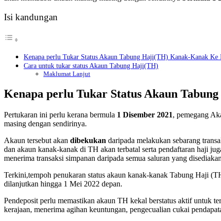
Isi kandungan
Kenapa perlu Tukar Status Akaun Tabung Haji(TH) Kanak-Kanak Ke
Cara untuk tukar status Akaun Tabung Haji(TH)
Maklumat Lanjut
Kenapa perlu Tukar Status Akaun Tabun
Pertukaran ini perlu kerana bermula
1 Disember 2021
, pemegang Aka
masing dengan sendirinya.
Akaun tersebut akan
dibekukan
daripada melakukan sebarang transak
dan akaun kanak-kanak di TH akan terbatal serta pendaftaran haji ju
menerima transaksi simpanan daripada semua saluran yang disediak
Terkini,tempoh penukaran status akaun kanak-kanak Tabung Haji (T
dilanjutkan hingga 1 Mei 2022 depan.
Pendeposit perlu memastikan akaun TH kekal berstatus aktif untuk te
kerajaan, menerima agihan keuntungan, pengecualian cukai pendapat