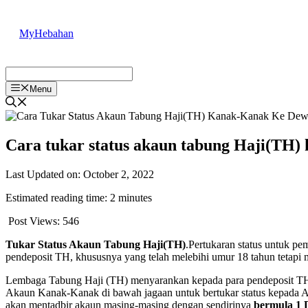
Skip
to
MyHebahan
content
Menu
Cara tukar status akaun tabung Haji(TH)
Last Updated on: October 2, 2022
Estimated reading time: 2 minutes
Post Views:
546
Tukar Status Akaun Tabung Haji(TH)
.Pertukaran status untuk p
pendeposit TH, khususnya yang telah melebihi umur 18 tahun teta
Lembaga Tabung Haji (TH) menyarankan kepada para pendeposit TH 
Akaun Kanak-Kanak di bawah jagaan untuk bertukar status kepada
akan mentadbir akaun masing-masing dengan sendirinya
bermula 1 