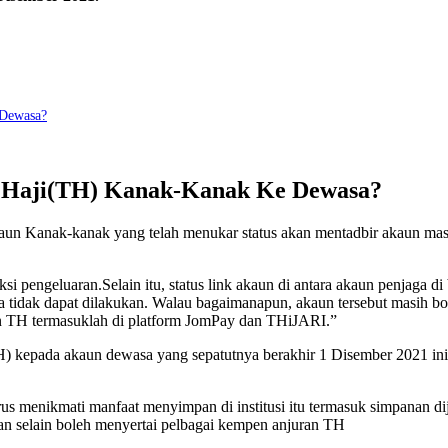
 Dewasa?
g Haji(TH) Kanak-Kanak Ke Dewasa?
un Kanak-kanak yang telah menukar status akan mentadbir akaun mas
si pengeluaran.Selain itu, status link akaun di antara akaun penjaga di
ga tidak dapat dilakukan. Walau bagaimanapun, akaun tersebut masih bo
an TH termasuklah di platform JomPay dan THiJARI.”
H) kepada akaun dewasa yang sepatutnya berakhir 1 Disember 2021 ini
rus menikmati manfaat menyimpan di institusi itu termasuk simpanan d
an selain boleh menyertai pelbagai kempen anjuran TH