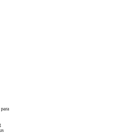
 para
g
us