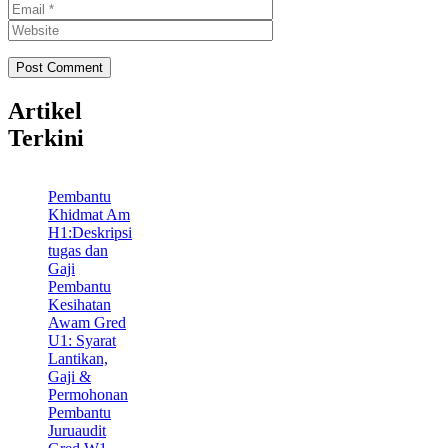
Website
Artikel
Terkini
Pembantu
Khidmat Am
H1:Deskripsi
tugas dan
Gaji
Pembantu
Kesihatan
Awam Gred
U1: Syarat
Lantikan,
Gaji &
Permohonan
Pembantu
Juruaudit