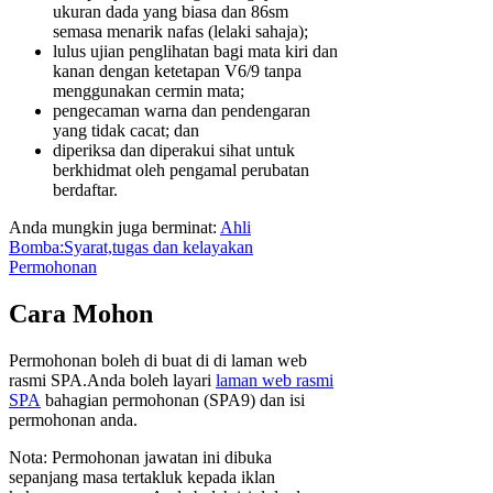
ukuran dada yang biasa dan 86sm
semasa menarik nafas (lelaki sahaja);
lulus ujian penglihatan bagi mata kiri dan
kanan dengan ketetapan V6/9 tanpa
menggunakan cermin mata;
pengecaman warna dan pendengaran
yang tidak cacat; dan
diperiksa dan diperakui sihat untuk
berkhidmat oleh pengamal perubatan
berdaftar.
Anda mungkin juga berminat:
Ahli
Bomba:Syarat,tugas dan kelayakan
Permohonan
Cara Mohon
Permohonan boleh di buat di di laman web
rasmi SPA.Anda boleh layari
laman web rasmi
SPA
bahagian permohonan (SPA9) dan isi
permohonan anda.
Nota: Permohonan jawatan ini dibuka
sepanjang masa tertakluk kepada iklan