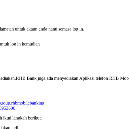
lamatan untuk akaun anda nanti semasa log in.
untuk log in kemudian
g
ediakan,RHB Bank juga ada menyediakan Aplikasi telefon RHB Mobi
hbgroup.rhbmobilebanking
40953606
ikuti langkah berikut:
iakan tadi