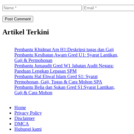
Name
Email
Artikel Terkini
Pembantu Khidmat Am H1:Deskripsi tugas dan Gaji
Pembantu Kesihatan Awam Gred U1: Syarat Lantikan,
Gaji & Permohonan
Pembantu Juruaudit Gred W1 Jabatan Audit Negara:
Panduan Lengkap Lepasan SPM
Pembantu Hal Ehwal Islam Gred S1: Syarat
Permohonan, Gaji, Tugas & Cara Mohon SPA
Pembantu Belia dan Sukan Gred S1:Syarat Lantikan,
Gaji & Cara Mohon
Home
Privacy Policy
Disclaimer
DMCA
Hubungi kami