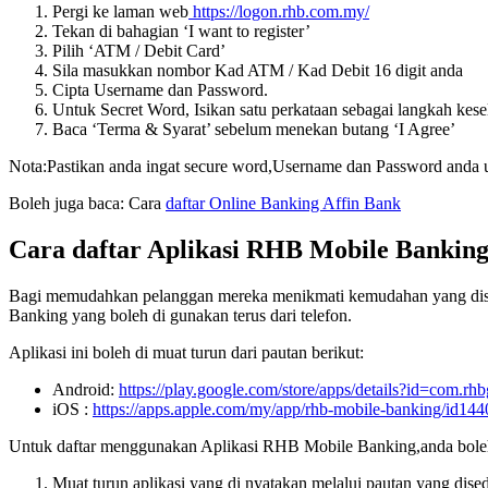
Pergi ke laman web
https://logon.rhb.com.my/
Tekan di bahagian ‘I want to register’
Pilih ‘ATM / Debit Card’
Sila masukkan nombor Kad ATM / Kad Debit 16 digit anda
Cipta Username dan Password.
Untuk Secret Word, Isikan satu perkataan sebagai langkah kese
Baca ‘Terma & Syarat’ sebelum menekan butang ‘I Agree’
Nota:Pastikan anda ingat secure word,Username dan Password anda 
Boleh juga baca: Cara
daftar Online Banking Affin Bank
Cara daftar Aplikasi RHB Mobile Bankin
Bagi memudahkan pelanggan mereka menikmati kemudahan yang dis
Banking yang boleh di gunakan terus dari telefon.
Aplikasi ini boleh di muat turun dari pautan berikut:
Android:
https://play.google.com/store/apps/details?id=com.r
iOS :
https://apps.apple.com/my/app/rhb-mobile-banking/id14
Untuk daftar menggunakan Aplikasi RHB Mobile Banking,anda boleh 
Muat turun aplikasi yang di nyatakan melalui pautan yang dised