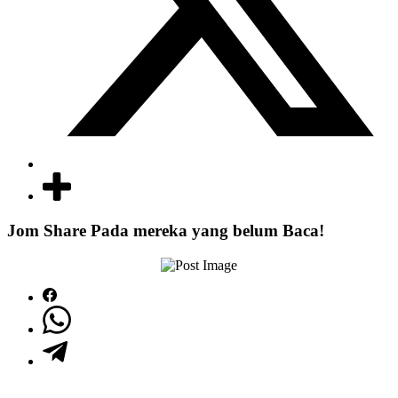
Jom Share Pada mereka yang belum Baca!