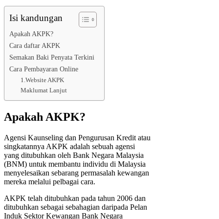
Isi kandungan
Apakah AKPK?
Cara daftar AKPK
Semakan Baki Penyata Terkini
Cara Pembayaran Online
1.Website AKPK
Maklumat Lanjut
Apakah AKPK?
Agensi Kaunseling dan Pengurusan Kredit atau
singkatannya AKPK adalah sebuah agensi
yang ditubuhkan oleh Bank Negara Malaysia
(BNM) untuk membantu individu di Malaysia
menyelesaikan sebarang permasalah kewangan
mereka melalui pelbagai cara.
AKPK telah ditubuhkan pada tahun 2006 dan
ditubuhkan sebagai sebahagian daripada Pelan
Induk Sektor Kewangan Bank Negara