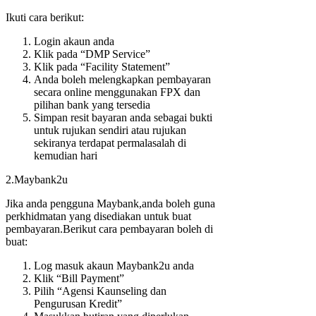
Ikuti cara berikut:
Login akaun anda
Klik pada “DMP Service”
Klik pada “Facility Statement”
Anda boleh melengkapkan pembayaran
secara online menggunakan FPX dan
pilihan bank yang tersedia
Simpan resit bayaran anda sebagai bukti
untuk rujukan sendiri atau rujukan
sekiranya terdapat permalasalah di
kemudian hari
2.Maybank2u
Jika anda pengguna Maybank,anda boleh guna
perkhidmatan yang disediakan untuk buat
pembayaran.Berikut cara pembayaran boleh di
buat:
Log masuk akaun Maybank2u anda
Klik “Bill Payment”
Pilih “Agensi Kaunseling dan
Pengurusan Kredit”