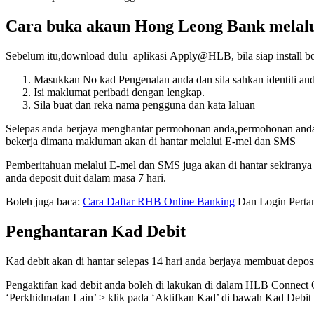
Cara buka akaun Hong Leong Bank melal
Sebelum itu,download dulu aplikasi Apply@HLB, bila siap install bol
Masukkan No kad Pengenalan anda dan sila sahkan identiti and
Isi maklumat peribadi dengan lengkap.
Sila buat dan reka nama pengguna dan kata laluan
Selepas anda berjaya menghantar permohonan anda,permohonan anda a
bekerja dimana makluman akan di hantar melalui E-mel dan SMS
Pemberitahuan melalui E-mel dan SMS juga akan di hantar sekiran
anda deposit duit dalam masa 7 hari.
Boleh juga baca:
Cara Daftar RHB Online Banking
Dan Login Perta
Penghantaran Kad Debit
Kad debit akan di hantar selepas 14 hari anda berjaya membuat depos
Pengaktifan kad debit anda boleh di lakukan di dalam HLB Connect 
‘Perkhidmatan Lain’ > klik pada ‘Aktifkan Kad’ di bawah Kad Debit 