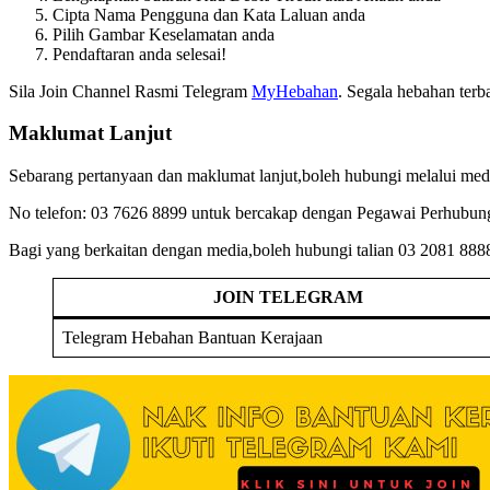
Cipta Nama Pengguna dan Kata Laluan anda
Pilih Gambar Keselamatan anda
Pendaftaran anda selesai!
Sila Join Channel Rasmi Telegram
MyHebahan
. Segala hebahan ter
Maklumat Lanjut
Sebarang pertanyaan dan maklumat lanjut,boleh hubungi melalui med
No telefon: 03 7626 8899 untuk bercakap dengan Pegawai Perhubunga
Bagi yang berkaitan dengan media,boleh hubungi talian 03 2081 888
JOIN TELEGRAM
Telegram Hebahan Bantuan Kerajaan