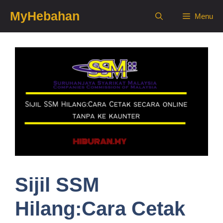
Skip
MyHebahan
Menu
to
content
Sijil SSM
Hilang:Cara Cetak