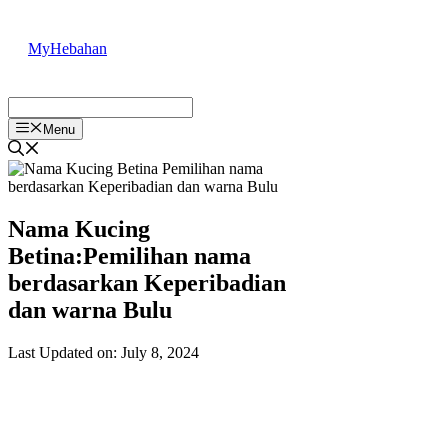
Skip
to
MyHebahan
content
Menu
Nama Kucing
Betina:Pemilihan nama
berdasarkan Keperibadian
dan warna Bulu
Last Updated on: July 8, 2024