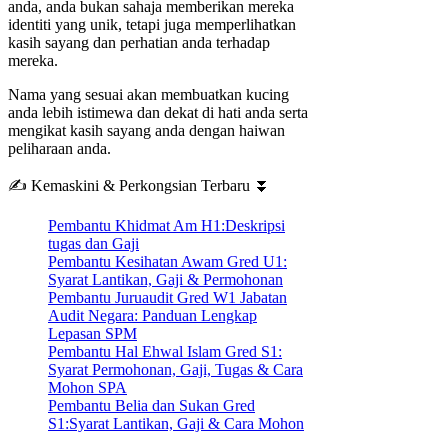
anda, anda bukan sahaja memberikan mereka
identiti yang unik, tetapi juga memperlihatkan
kasih sayang dan perhatian anda terhadap
mereka.
Nama yang sesuai akan membuatkan kucing
anda lebih istimewa dan dekat di hati anda serta
mengikat kasih sayang anda dengan haiwan
peliharaan anda.
✍ Kemaskini & Perkongsian Terbaru ⏬️
Pembantu Khidmat Am H1:Deskripsi
tugas dan Gaji
Pembantu Kesihatan Awam Gred U1:
Syarat Lantikan, Gaji & Permohonan
Pembantu Juruaudit Gred W1 Jabatan
Audit Negara: Panduan Lengkap
Lepasan SPM
Pembantu Hal Ehwal Islam Gred S1:
Syarat Permohonan, Gaji, Tugas & Cara
Mohon SPA
Pembantu Belia dan Sukan Gred
S1:Syarat Lantikan, Gaji & Cara Mohon