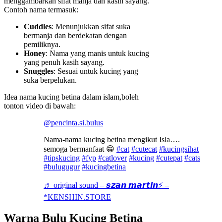
menggambarkan sifat manja dan kasih sayang.
Contoh nama termasuk:
Cuddles
: Menunjukkan sifat suka
bermanja dan berdekatan dengan
pemiliknya.
Honey
: Nama yang manis untuk kucing
yang penuh kasih sayang.
Snuggles
: Sesuai untuk kucing yang
suka berpelukan.
Idea nama kucing betina dalam islam,boleh
tonton video di bawah:
@pencinta.si.bulus
Nama-nama kucing betina mengikut Isla….
semoga bermanfaat 😁
#cat
#cutecat
#kucingsihat
#tipskucing
#fyp
#catlover
#kucing
#cutepat
#cats
#bulugugur
#kucingbetina
♬ original sound – 𝙨𝙯𝙖𝙣 𝙢𝙖𝙧𝙩𝙞𝙣⚡️ –
*KENSHIN.STORE
Warna Bulu Kucing Betina