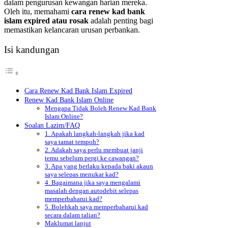
dalam pengurusan kewangan harian mereka.
Oleh itu, memahami
cara renew kad bank
islam expired atau rosak
adalah penting bagi
memastikan kelancaran urusan perbankan.
Isi kandungan
Cara Renew Kad Bank Islam Expired
Renew Kad Bank Islam Online
Mengapa Tidak Boleh Renew Kad Bank
Islam Online?
Soalan Lazim/FAQ
1. Apakah langkah-langkah jika kad
saya tamat tempoh?
2. Adakah saya perlu membuat janji
temu sebelum pergi ke cawangan?
3. Apa yang berlaku kepada baki akaun
saya selepas menukar kad?
4. Bagaimana jika saya mengalami
masalah dengan autodebit selepas
memperbaharui kad?
5. Bolehkah saya memperbaharui kad
secara dalam talian?
Maklumat lanjut