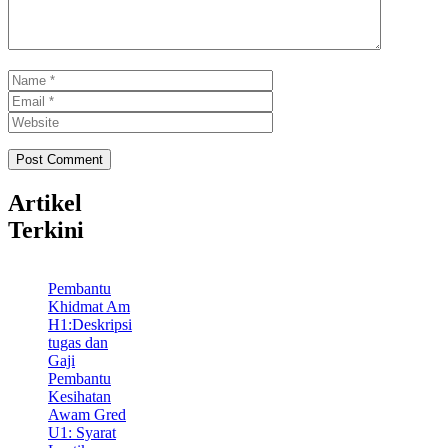
Name
Email
Website
Artikel
Terkini
Pembantu
Khidmat Am
H1:Deskripsi
tugas dan
Gaji
Pembantu
Kesihatan
Awam Gred
U1: Syarat