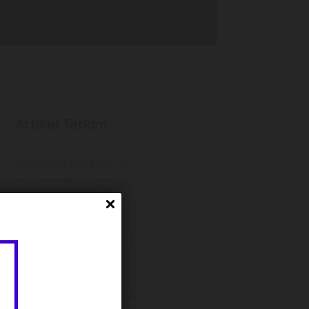
Menu
Artikel Terkini
Pembantu Khidmat Am
H1:Deskripsi tugas dan
Gaji
Pembantu Kesihatan
Awam Gred U1: Syarat
Lantikan, Gaji &
Permohonan
Pembantu Juruaudit Gred