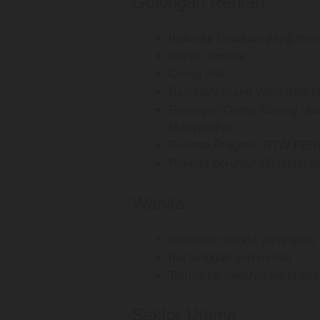
Golongan Rentan
Individu/ Graduan yang men
Bekas Tentera
Orang Asli
Banduan/ orang yang diparo
Golongan Orang Kurang Upay
Masyarakat
Peserta Program RTW PE
Pekerja berumur 50 tahun d
Wanita
Golongan wanita yang tidak 
Ibu tunggal/ suri rumah
Termasuk tawaran kerja seca
Sektor Utama