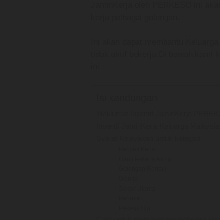
JaminKerja oleh PERKESO ini akan
kerja pelbagai golongan.
Ini akan dapat membantu Keluarga
tidak aktif bekerja.Di bawah kami 
ini
Isi kandungan
Maklumat Insentif JaminKerja PERE
Insentif JaminKerja Keluarga Malaysia
Syarat Kelayakan untuk kategori
Pencari Kerja
Ganti Pekerja Asing
Golongan Rentan
Wanita
Sektor Utama
Perantis
Pekerja Gig
Cara untuk membuat permohonan Insen