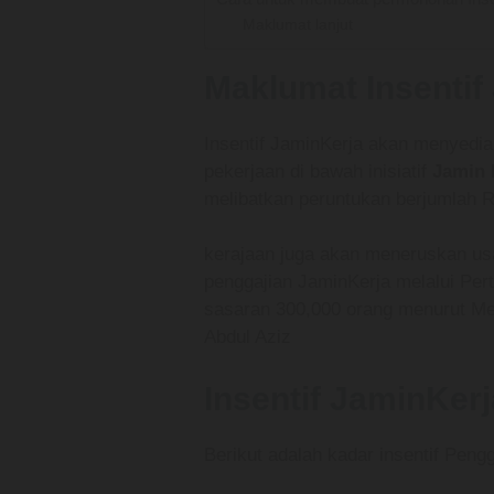
Maklumat lanjut
Maklumat Insenti
Insentif JaminKerja akan menyedia
pekerjaan di bawah inisiatif
Jamin 
melibatkan peruntukan berjumlah R
kerajaan juga akan meneruskan usah
penggajian JaminKerja melalui P
sasaran 300,000 orang menurut Me
Abdul Aziz
Insentif JaminKer
Berikut adalah kadar insentif Pengg