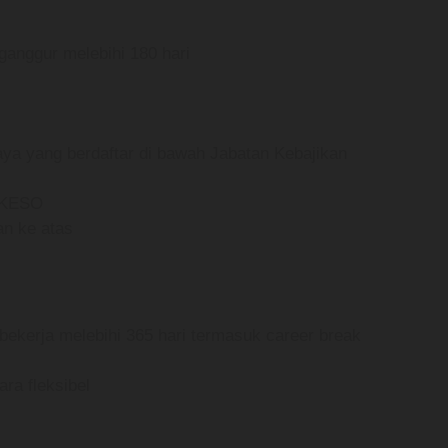
ganggur melebihi 180 hari
i
a yang berdaftar di bawah Jabatan Kebajikan
RKESO
an ke atas
bekerja melebihi 365 hari termasuk career break
ra fleksibel