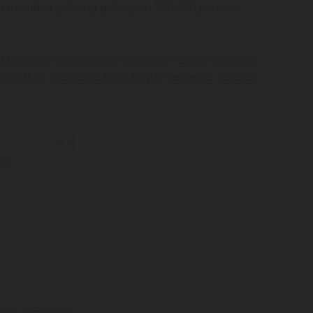
 memberi peluang pekerjaan 300,000 pencari
 Malaysia, terutamanya golongan rentan dan yang
kongsikan maklumat lebih lanjut mengenai insentif
KSO
tif JaminKerja