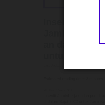
Insentif
JaminKerja:P
an dan Bantu
untuk 6 Bulan
Last Updated on: October 2, 2022
Estimated reading time: 3 minutes
Post Views:
311
Insentif JaminKerja sudah pun di
di dalam Bajet 2022 untuk JaminKer