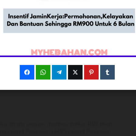
ermohonan,Kelayak
an Sehingga RM900
 buka dimana kerajaan memperuntukkan RM2 bilion
ja Insentif Penggajian (JKIP).Insentif Penggajian