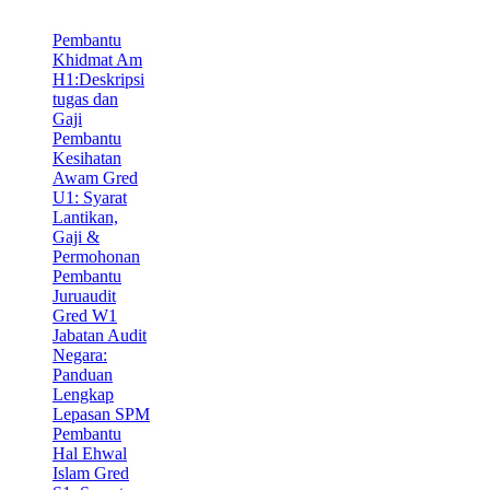
Pembantu
Khidmat Am
H1:Deskripsi
tugas dan
Gaji
Pembantu
Kesihatan
Awam Gred
U1: Syarat
Lantikan,
Gaji &
Permohonan
Pembantu
Juruaudit
Gred W1
Jabatan Audit
Negara:
Panduan
Lengkap
Lepasan SPM
Pembantu
Hal Ehwal
Islam Gred