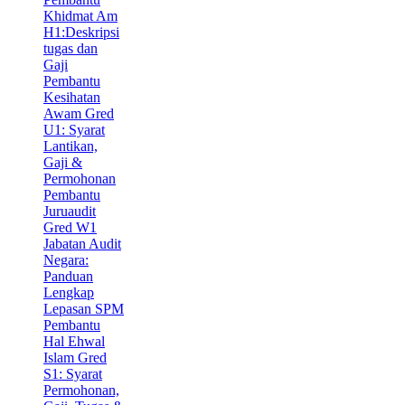
Khidmat Am
H1:Deskripsi
tugas dan
Gaji
Pembantu
Kesihatan
Awam Gred
U1: Syarat
Lantikan,
Gaji &
Permohonan
Pembantu
Juruaudit
Gred W1
Jabatan Audit
Negara:
Panduan
Lengkap
Lepasan SPM
Pembantu
Hal Ehwal
Islam Gred
S1: Syarat
Permohonan,