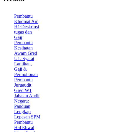
Pembantu
Khidmat Am
H1:Deskripsi
tugas dan
Gaji
Pembantu
Kesihatan
Awam Gred
U1: Syarat
Lantikan,
Gaji &
Permohonan
Pembantu
Juruaudit
Gred W1
Jabatan Audit
Negara:
Panduan
Lengkap
Lepasan SPM
Pembantu
Hal Ehwal