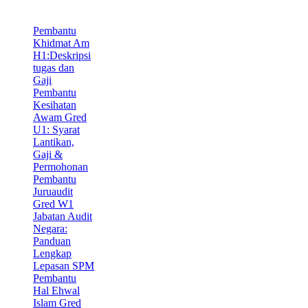
Pembantu
Khidmat Am
H1:Deskripsi
tugas dan
Gaji
Pembantu
Kesihatan
Awam Gred
U1: Syarat
Lantikan,
Gaji &
Permohonan
Pembantu
Juruaudit
Gred W1
Jabatan Audit
Negara:
Panduan
Lengkap
Lepasan SPM
Pembantu
Hal Ehwal
Islam Gred