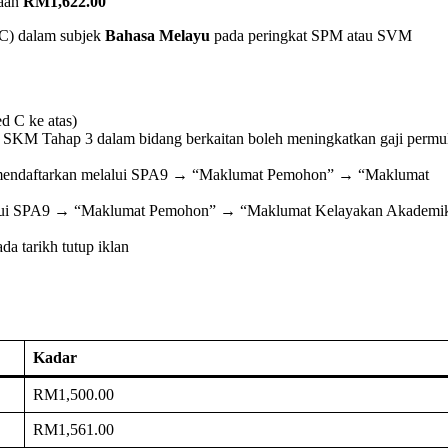
laan
RM1,622.00
 C) dalam subjek
Bahasa Melayu
pada peringkat SPM atau SVM
 C ke atas)
SKM Tahap 3 dalam bidang berkaitan boleh meningkatkan gaji permu
mendaftarkan melalui SPA9 → “Maklumat Pemohon” → “Maklumat
alui SPA9 → “Maklumat Pemohon” → “Maklumat Kelayakan Akadem
a tarikh tutup iklan
Kadar
RM1,500.00
RM1,561.00