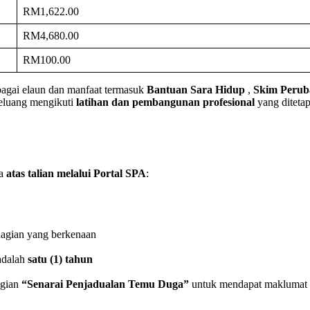
RM1,622.00
RM4,680.00
RM100.00
bagai elaun dan manfaat termasuk
Bantuan Sara Hidup
,
Skim Perub
 peluang mengikuti
latihan dan pembangunan profesional
yang diteta
ra
atas talian melalui Portal SPA
:
agian yang berkenaan
adalah
satu (1) tahun
agian
“Senarai Penjadualan Temu Duga”
untuk mendapat maklumat t