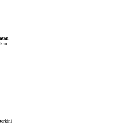
atan
pkan
erkini