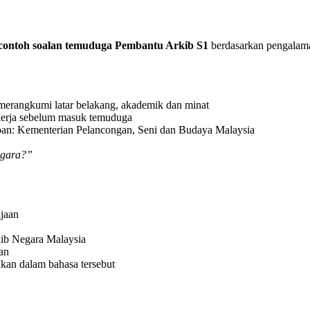
contoh soalan temuduga Pembantu Arkib S1
berdasarkan pengalam
erangkumi latar belakang, akademik dan minat
erja sebelum masuk temuduga
n: Kementerian Pelancongan, Seni dan Budaya Malaysia
egara?”
ajaan
kib Negara Malaysia
an
kan dalam bahasa tersebut