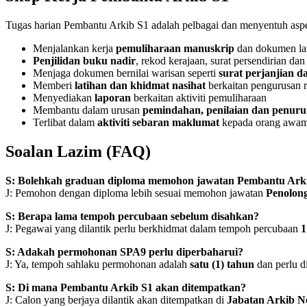
Tugas harian Pembantu Arkib S1 adalah pelbagai dan menyentuh aspe
Menjalankan kerja
pemuliharaan manuskrip
dan dokumen l
Penjilidan buku nadir
, rekod kerajaan, surat persendirian dan
Menjaga dokumen bernilai warisan seperti
surat perjanjian 
Memberi
latihan dan khidmat nasihat
berkaitan pengurusan 
Menyediakan
laporan
berkaitan aktiviti pemuliharaan
Membantu dalam urusan
pemindahan, penilaian dan penuru
Terlibat dalam
aktiviti sebaran maklumat
kepada orang awa
Soalan Lazim (FAQ)
S: Bolehkah graduan diploma memohon jawatan Pembantu Ark
J: Pemohon dengan diploma lebih sesuai memohon jawatan
Penolon
S: Berapa lama tempoh percubaan sebelum disahkan?
J: Pegawai yang dilantik perlu berkhidmat dalam tempoh percubaan
1
S: Adakah permohonan SPA9 perlu diperbaharui?
J: Ya, tempoh sahlaku permohonan adalah
satu (1) tahun
dan perlu di
S: Di mana Pembantu Arkib S1 akan ditempatkan?
J: Calon yang berjaya dilantik akan ditempatkan di
Jabatan Arkib N