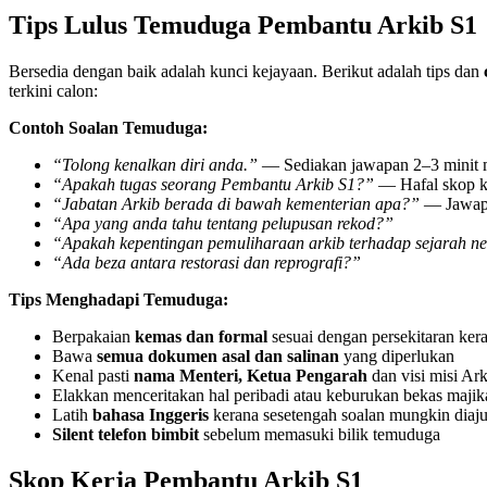
Tips Lulus Temuduga Pembantu Arkib S1
Bersedia dengan baik adalah kunci kejayaan. Berikut adalah tips dan
terkini calon:
Contoh Soalan Temuduga:
“Tolong kenalkan diri anda.”
— Sediakan jawapan 2–3 minit m
“Apakah tugas seorang Pembantu Arkib S1?”
— Hafal skop k
“Jabatan Arkib berada di bawah kementerian apa?”
— Jawapa
“Apa yang anda tahu tentang pelupusan rekod?”
“Apakah kepentingan pemuliharaan arkib terhadap sejarah n
“Ada beza antara restorasi dan reprografi?”
Tips Menghadapi Temuduga:
Berpakaian
kemas dan formal
sesuai dengan persekitaran ker
Bawa
semua dokumen asal dan salinan
yang diperlukan
Kenal pasti
nama Menteri, Ketua Pengarah
dan visi misi Ar
Elakkan menceritakan hal peribadi atau keburukan bekas majik
Latih
bahasa Inggeris
kerana sesetengah soalan mungkin diaju
Silent telefon bimbit
sebelum memasuki bilik temuduga
Skop Kerja Pembantu Arkib S1