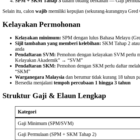
SPM + SKM Tahap 3
dalam bidang berkaitan — Gaji permu
Selain itu, calon
wajib
memiliki kepujian (sekurang-kurangnya Gred
Kelayakan Permohonan
Kelayakan minimum:
SPM dengan lulus Bahasa Melayu (Gred
Sijil tambahan yang memberi kelebihan:
SKM Tahap 2 atau 
anda
Pendaftaran SVM:
Pemohon dengan kelayakan SVM perlu 
Kelayakan Akademik” → “SVM”
Pendaftaran SKM:
Pemohon dengan SKM perlu daftar mel
“SKM”
Warganegara Malaysia
dan berumur tidak kurang 18 tahun pad
Bersedia menjalani
tempoh percubaan 1 hingga 3 tahun
Struktur Gaji & Elaun Lengkap
Kategori
Gaji Minimum (SPM/SVM)
Gaji Permulaan (SPM + SKM Tahap 2)