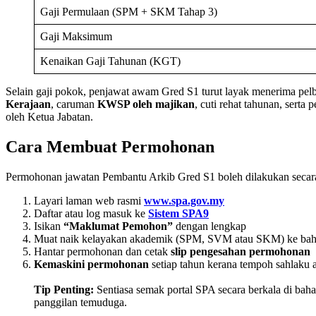
Gaji Permulaan (SPM + SKM Tahap 3)
Gaji Maksimum
Kenaikan Gaji Tahunan (KGT)
Selain gaji pokok, penjawat awam Gred S1 turut layak menerima pel
Kerajaan
, caruman
KWSP oleh majikan
, cuti rehat tahunan, serta
oleh Ketua Jabatan.
Cara Membuat Permohonan
Permohonan jawatan Pembantu Arkib Gred S1 boleh dilakukan seca
Layari laman web rasmi
www.spa.gov.my
Daftar atau log masuk ke
Sistem SPA9
Isikan
“Maklumat Pemohon”
dengan lengkap
Muat naik kelayakan akademik (SPM, SVM atau SKM) ke bah
Hantar permohonan dan cetak
slip pengesahan permohonan
Kemaskini permohonan
setiap tahun kerana tempoh sahlaku 
Tip Penting:
Sentiasa semak portal SPA secara berkala di bah
panggilan temuduga.