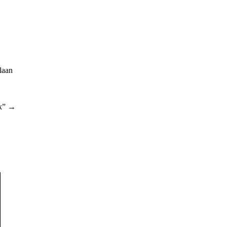
laan
ik” →