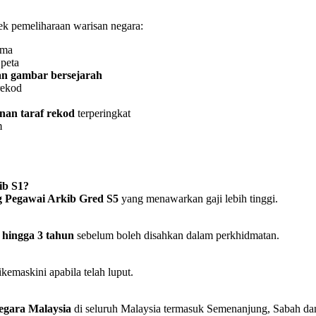
k pemeliharaan warisan negara:
ama
 peta
dan gambar bersejarah
rekod
nan taraf rekod
terperingkat
m
ib S1?
g Pegawai Arkib Gred S5
yang menawarkan gaji lebih tinggi.
 hingga 3 tahun
sebelum boleh disahkan dalam perkhidmatan.
kemaskini apabila telah luput.
egara Malaysia
di seluruh Malaysia termasuk Semenanjung, Sabah da