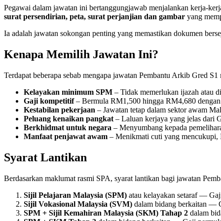
Pegawai dalam jawatan ini bertanggungjawab menjalankan kerja-ker
surat persendirian, peta, surat perjanjian dan gambar
yang mempu
Ia adalah jawatan sokongan penting yang memastikan dokumen berseja
Kenapa Memilih Jawatan Ini?
Terdapat beberapa sebab mengapa jawatan Pembantu Arkib Gred S1 m
Kelayakan minimum SPM
– Tidak memerlukan ijazah atau d
Gaji kompetitif
– Bermula RM1,500 hingga RM4,680 dengan 
Kestabilan pekerjaan
– Jawatan tetap dalam sektor awam Mal
Peluang kenaikan pangkat
– Laluan kerjaya yang jelas dari G
Berkhidmat untuk negara
– Menyumbang kepada pemeliharaa
Manfaat penjawat awam
– Menikmati cuti yang mencukupi
Syarat Lantikan
Berdasarkan maklumat rasmi SPA, syarat lantikan bagi jawatan Pemba
Sijil Pelajaran Malaysia (SPM)
atau kelayakan setaraf — Ga
Sijil Vokasional Malaysia (SVM)
dalam bidang berkaitan — 
SPM + Sijil Kemahiran Malaysia (SKM) Tahap 2
dalam bid