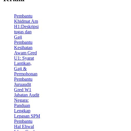
Pembantu
Khidmat Am
H1:Deskripsi
tugas dan
Gaji
Pembantu
Kesihatan
Awam Gred
U1: Syarat
Lantikan,
Gaji &
Permohonan
Pembantu
Juruaudit
Gred W1
Jabatan Audit
Negara:
Panduan
Lengkap
Lepasan SPM
Pembantu
Hal Ehwal