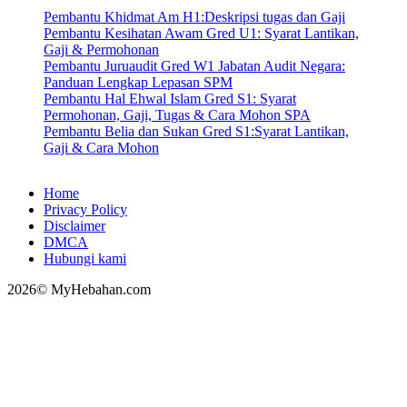
Pembantu Khidmat Am H1:Deskripsi tugas dan Gaji
Pembantu Kesihatan Awam Gred U1: Syarat Lantikan,
Gaji & Permohonan
Pembantu Juruaudit Gred W1 Jabatan Audit Negara:
Panduan Lengkap Lepasan SPM
Pembantu Hal Ehwal Islam Gred S1: Syarat
Permohonan, Gaji, Tugas & Cara Mohon SPA
Pembantu Belia dan Sukan Gred S1:Syarat Lantikan,
Gaji & Cara Mohon
Home
Privacy Policy
Disclaimer
DMCA
Hubungi kami
2026© MyHebahan.com