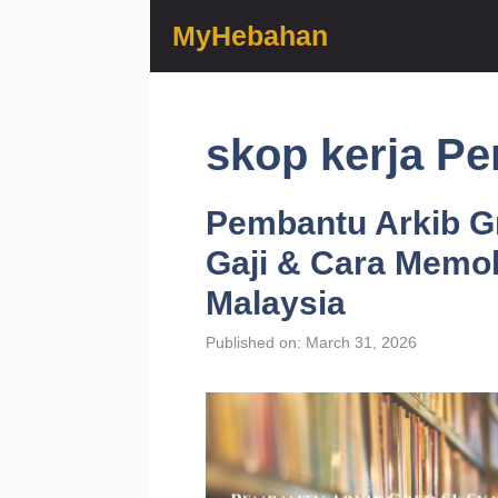
Skip
MyHebahan
to
content
skop kerja P
Pembantu Arkib Gr
Gaji & Cara Memoh
Malaysia
Published on: March 31, 2026