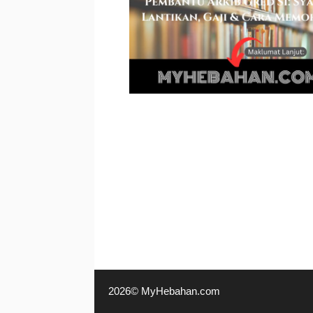
2026© MyHebahan.com