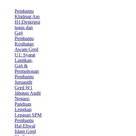
Pembantu
Khidmat Am
H1:Deskripsi
tugas dan
Gaji
Pembantu
Kesihatan
Awam Gred
U1: Syarat
Lantikan,
Gaji &
Permohonan
Pembantu
Juruaudit
Gred W1
Jabatan Audit
Negara:
Panduan
Lengkap
Lepasan SPM
Pembantu
Hal Ehwal
Islam Gred