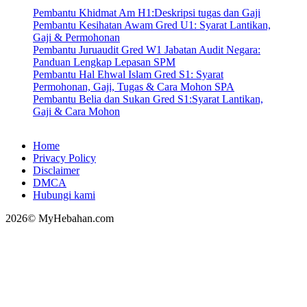
Pembantu Khidmat Am H1:Deskripsi tugas dan Gaji
Pembantu Kesihatan Awam Gred U1: Syarat Lantikan,
Gaji & Permohonan
Pembantu Juruaudit Gred W1 Jabatan Audit Negara:
Panduan Lengkap Lepasan SPM
Pembantu Hal Ehwal Islam Gred S1: Syarat
Permohonan, Gaji, Tugas & Cara Mohon SPA
Pembantu Belia dan Sukan Gred S1:Syarat Lantikan,
Gaji & Cara Mohon
Home
Privacy Policy
Disclaimer
DMCA
Hubungi kami
2026© MyHebahan.com