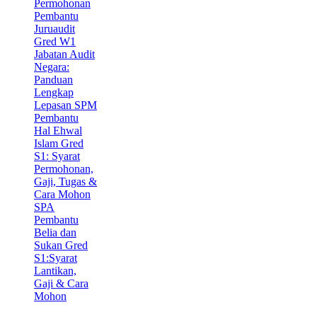
Permohonan
Pembantu
Juruaudit
Gred W1
Jabatan Audit
Negara:
Panduan
Lengkap
Lepasan SPM
Pembantu
Hal Ehwal
Islam Gred
S1: Syarat
Permohonan,
Gaji, Tugas &
Cara Mohon
SPA
Pembantu
Belia dan
Sukan Gred
S1:Syarat
Lantikan,
Gaji & Cara
Mohon