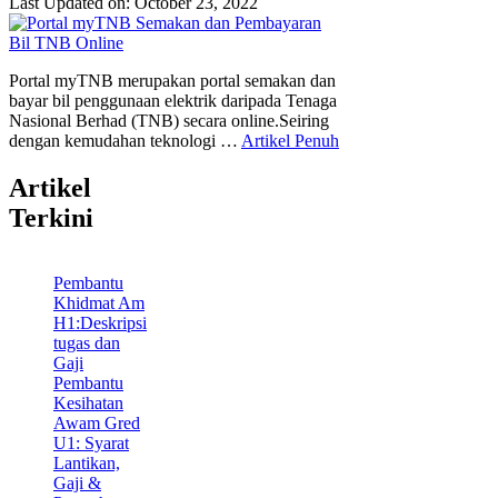
Last Updated on: October 23, 2022
Portal myTNB merupakan portal semakan dan
bayar bil penggunaan elektrik daripada Tenaga
Nasional Berhad (TNB) secara online.Seiring
dengan kemudahan teknologi …
Artikel Penuh
Artikel
Terkini
Pembantu
Khidmat Am
H1:Deskripsi
tugas dan
Gaji
Pembantu
Kesihatan
Awam Gred
U1: Syarat
Lantikan,
Gaji &