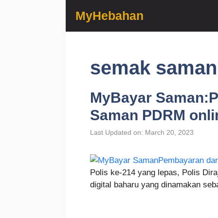
Skip
MyHebahan
to
content
semak saman 
MyBayar Saman:P
Saman PDRM onli
Last Updated on: March 20, 2023
Polis ke-214 yang lepas, Polis Di
digital baharu yang dinamakan s