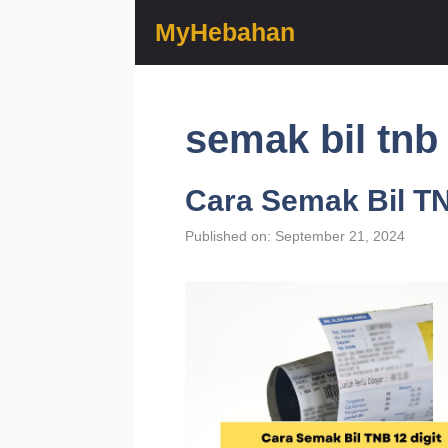
Skip
MyHebahan
to
content
semak bil tnb 
Cara Semak Bil TNB
Published on: September 21, 2024