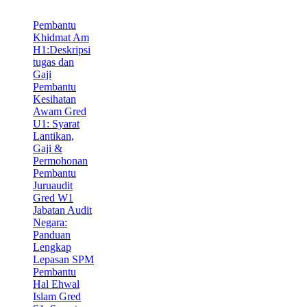
Pembantu
Khidmat Am
H1:Deskripsi
tugas dan
Gaji
Pembantu
Kesihatan
Awam Gred
U1: Syarat
Lantikan,
Gaji &
Permohonan
Pembantu
Juruaudit
Gred W1
Jabatan Audit
Negara:
Panduan
Lengkap
Lepasan SPM
Pembantu
Hal Ehwal
Islam Gred