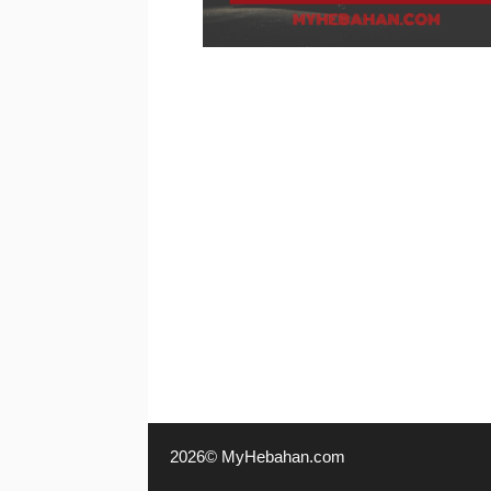
2026© MyHebahan.com