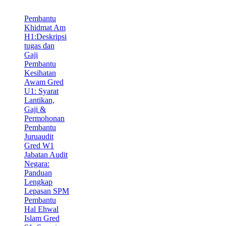
Pembantu
Khidmat Am
H1:Deskripsi
tugas dan
Gaji
Pembantu
Kesihatan
Awam Gred
U1: Syarat
Lantikan,
Gaji &
Permohonan
Pembantu
Juruaudit
Gred W1
Jabatan Audit
Negara:
Panduan
Lengkap
Lepasan SPM
Pembantu
Hal Ehwal
Islam Gred