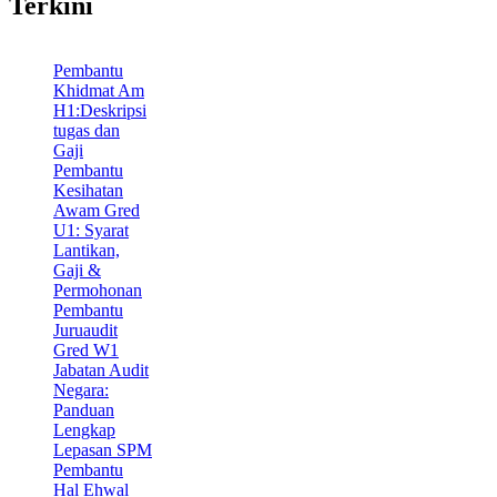
Terkini
Pembantu
Khidmat Am
H1:Deskripsi
tugas dan
Gaji
Pembantu
Kesihatan
Awam Gred
U1: Syarat
Lantikan,
Gaji &
Permohonan
Pembantu
Juruaudit
Gred W1
Jabatan Audit
Negara:
Panduan
Lengkap
Lepasan SPM
Pembantu
Hal Ehwal