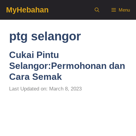
Skip
MyHebahan
Menu
to
content
ptg selangor
Cukai Pintu
Selangor:Permohonan dan
Cara Semak
Last Updated on: March 8, 2023