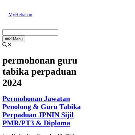
Skip
to
MyHebahan
content
Menu
permohonan guru
tabika perpaduan
2024
Permohonan Jawatan
Penolong & Guru Tabika
Perpaduan JPNIN Sijil
PMR/PT3 & Diploma