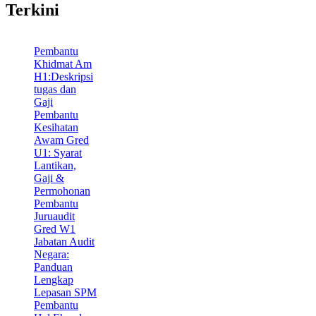
Terkini
Pembantu
Khidmat Am
H1:Deskripsi
tugas dan
Gaji
Pembantu
Kesihatan
Awam Gred
U1: Syarat
Lantikan,
Gaji &
Permohonan
Pembantu
Juruaudit
Gred W1
Jabatan Audit
Negara:
Panduan
Lengkap
Lepasan SPM
Pembantu