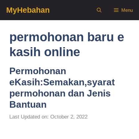
Skip
MyHebahan
Menu
to
content
permohonan baru e
kasih online
Permohonan
eKasih:Semakan,syarat
permohonan dan Jenis
Bantuan
Last Updated on: October 2, 2022