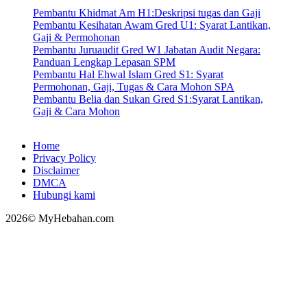
Pembantu Khidmat Am H1:Deskripsi tugas dan Gaji
Pembantu Kesihatan Awam Gred U1: Syarat Lantikan,
Gaji & Permohonan
Pembantu Juruaudit Gred W1 Jabatan Audit Negara:
Panduan Lengkap Lepasan SPM
Pembantu Hal Ehwal Islam Gred S1: Syarat
Permohonan, Gaji, Tugas & Cara Mohon SPA
Pembantu Belia dan Sukan Gred S1:Syarat Lantikan,
Gaji & Cara Mohon
Home
Privacy Policy
Disclaimer
DMCA
Hubungi kami
2026© MyHebahan.com