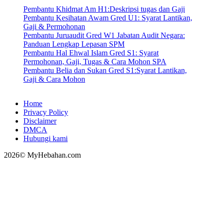
Pembantu Khidmat Am H1:Deskripsi tugas dan Gaji
Pembantu Kesihatan Awam Gred U1: Syarat Lantikan,
Gaji & Permohonan
Pembantu Juruaudit Gred W1 Jabatan Audit Negara:
Panduan Lengkap Lepasan SPM
Pembantu Hal Ehwal Islam Gred S1: Syarat
Permohonan, Gaji, Tugas & Cara Mohon SPA
Pembantu Belia dan Sukan Gred S1:Syarat Lantikan,
Gaji & Cara Mohon
Home
Privacy Policy
Disclaimer
DMCA
Hubungi kami
2026© MyHebahan.com