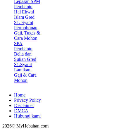
Lepasan SPM
Pembantu
Hal Ehwal
Islam Gred
S1: Syarat
Permohonan,
Gaji, Tugas &
Cara Mohon
SPA
Pembantu
Belia dan
Sukan Gred
S1:Syarat
Lantikan,
Gaji & Cara
Mohon
Home
Privacy Policy
Disclaimer
DMCA
Hubungi kami
2026© MyHebahan.com