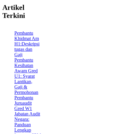
Artikel
Terkini
Pembantu
Khidmat Am
H1:Deskripsi
tugas dan
Gaji
Pembantu
Kesihatan
Awam Gred
U1: Syarat
Lantikan,
Gaji &
Permohonan
Pembantu
Juruaudit
Gred W1
Jabatan Audit
Negara:
Panduan
Lengkap