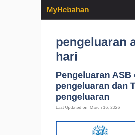
Skip
MyHebahan
to
content
pengeluaran a
hari
Pengeluaran ASB 
pengeluaran dan 
pengeluaran
Last Updated on: March 16, 2026