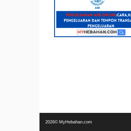
2026© MyHebahan.com