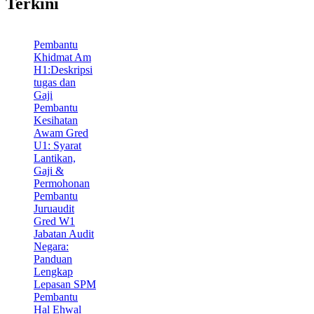
Terkini
Pembantu
Khidmat Am
H1:Deskripsi
tugas dan
Gaji
Pembantu
Kesihatan
Awam Gred
U1: Syarat
Lantikan,
Gaji &
Permohonan
Pembantu
Juruaudit
Gred W1
Jabatan Audit
Negara:
Panduan
Lengkap
Lepasan SPM
Pembantu
Hal Ehwal