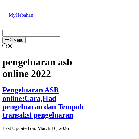
Skip
to
MyHebahan
content
Menu
pengeluaran asb
online 2022
Pengeluaran ASB
online:Cara,Had
pengeluaran dan Tempoh
transaksi pengeluaran
Last Updated on: March 16, 2026