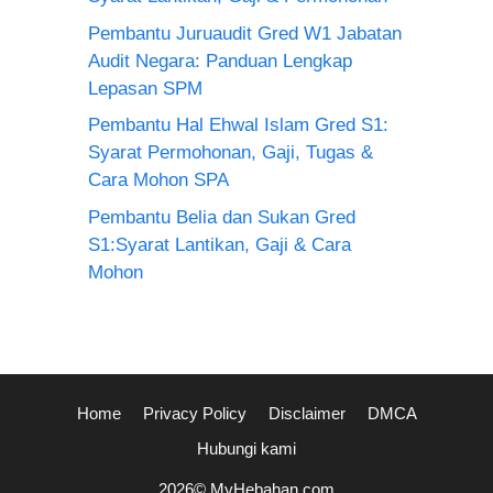
Pembantu Juruaudit Gred W1 Jabatan
Audit Negara: Panduan Lengkap
Lepasan SPM
Pembantu Hal Ehwal Islam Gred S1:
Syarat Permohonan, Gaji, Tugas &
Cara Mohon SPA
Pembantu Belia dan Sukan Gred
S1:Syarat Lantikan, Gaji & Cara
Mohon
Home
Privacy Policy
Disclaimer
DMCA
Hubungi kami
2026© MyHebahan.com