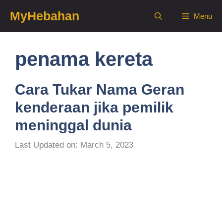
Skip
MyHebahan
Menu
to
content
penama kereta
Cara Tukar Nama Geran
kenderaan jika pemilik
meninggal dunia
Last Updated on: March 5, 2023