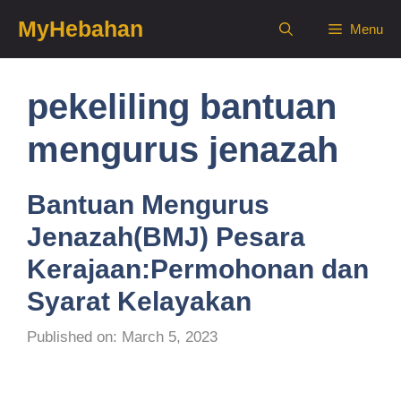
Skip
MyHebahan
Menu
to
content
pekeliling bantuan
mengurus jenazah
Bantuan Mengurus
Jenazah(BMJ) Pesara
Kerajaan:Permohonan dan
Syarat Kelayakan
Published on: March 5, 2023