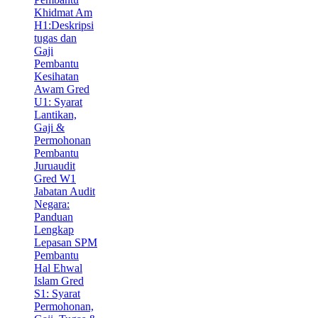
Khidmat Am
H1:Deskripsi
tugas dan
Gaji
Pembantu
Kesihatan
Awam Gred
U1: Syarat
Lantikan,
Gaji &
Permohonan
Pembantu
Juruaudit
Gred W1
Jabatan Audit
Negara:
Panduan
Lengkap
Lepasan SPM
Pembantu
Hal Ehwal
Islam Gred
S1: Syarat
Permohonan,