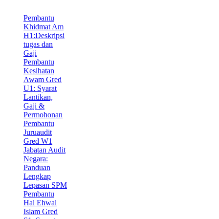
Pembantu
Khidmat Am
H1:Deskripsi
tugas dan
Gaji
Pembantu
Kesihatan
Awam Gred
U1: Syarat
Lantikan,
Gaji &
Permohonan
Pembantu
Juruaudit
Gred W1
Jabatan Audit
Negara:
Panduan
Lengkap
Lepasan SPM
Pembantu
Hal Ehwal
Islam Gred