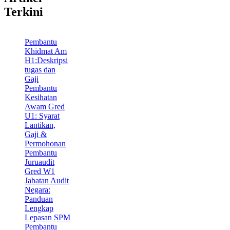
Terkini
Pembantu
Khidmat Am
H1:Deskripsi
tugas dan
Gaji
Pembantu
Kesihatan
Awam Gred
U1: Syarat
Lantikan,
Gaji &
Permohonan
Pembantu
Juruaudit
Gred W1
Jabatan Audit
Negara:
Panduan
Lengkap
Lepasan SPM
Pembantu