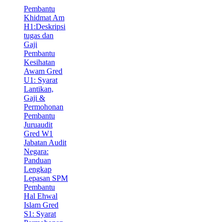
Pembantu
Khidmat Am
H1:Deskripsi
tugas dan
Gaji
Pembantu
Kesihatan
Awam Gred
U1: Syarat
Lantikan,
Gaji &
Permohonan
Pembantu
Juruaudit
Gred W1
Jabatan Audit
Negara:
Panduan
Lengkap
Lepasan SPM
Pembantu
Hal Ehwal
Islam Gred
S1: Syarat