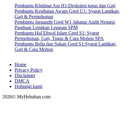
Pembantu Khidmat Am H1:Deskripsi tugas dan Gaji
Pembantu Kesihatan Awam Gred U1: Syarat Lantikan,
Gaji & Permohonan
Pembantu Juruaudit Gred W1 Jabatan Audit Negara:
Panduan Lengkap Lepasan SPM
Pembantu Hal Ehwal Islam Gred S1: Syarat
Permohonan, Gaji, Tugas & Cara Mohon SPA
Pembantu Belia dan Sukan Gred S1:Syarat Lantikan,
Gaji & Cara Mohon
Home
Privacy Policy
Disclaimer
DMCA
Hubungi kami
2026© MyHebahan.com