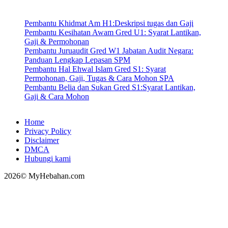
Pembantu Khidmat Am H1:Deskripsi tugas dan Gaji
Pembantu Kesihatan Awam Gred U1: Syarat Lantikan,
Gaji & Permohonan
Pembantu Juruaudit Gred W1 Jabatan Audit Negara:
Panduan Lengkap Lepasan SPM
Pembantu Hal Ehwal Islam Gred S1: Syarat
Permohonan, Gaji, Tugas & Cara Mohon SPA
Pembantu Belia dan Sukan Gred S1:Syarat Lantikan,
Gaji & Cara Mohon
Home
Privacy Policy
Disclaimer
DMCA
Hubungi kami
2026© MyHebahan.com