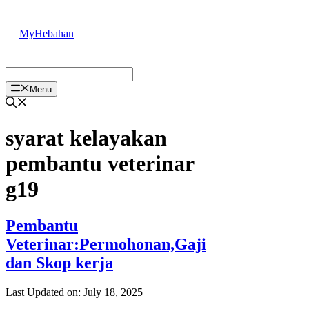
Skip
to
MyHebahan
content
Menu
syarat kelayakan
pembantu veterinar
g19
Pembantu
Veterinar:Permohonan,Gaji
dan Skop kerja
Last Updated on: July 18, 2025