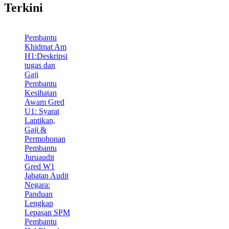
Terkini
Pembantu
Khidmat Am
H1:Deskripsi
tugas dan
Gaji
Pembantu
Kesihatan
Awam Gred
U1: Syarat
Lantikan,
Gaji &
Permohonan
Pembantu
Juruaudit
Gred W1
Jabatan Audit
Negara:
Panduan
Lengkap
Lepasan SPM
Pembantu