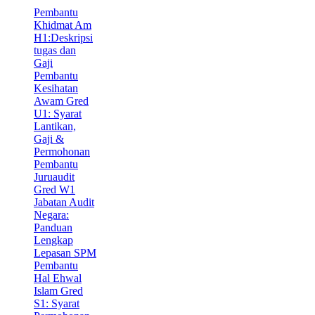
Pembantu
Khidmat Am
H1:Deskripsi
tugas dan
Gaji
Pembantu
Kesihatan
Awam Gred
U1: Syarat
Lantikan,
Gaji &
Permohonan
Pembantu
Juruaudit
Gred W1
Jabatan Audit
Negara:
Panduan
Lengkap
Lepasan SPM
Pembantu
Hal Ehwal
Islam Gred
S1: Syarat