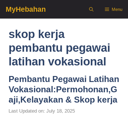
Skip
MyHebahan
Menu
to
content
skop kerja
pembantu pegawai
latihan vokasional
Pembantu Pegawai Latihan
Vokasional:Permohonan,G
aji,Kelayakan & Skop kerja
Last Updated on: July 18, 2025