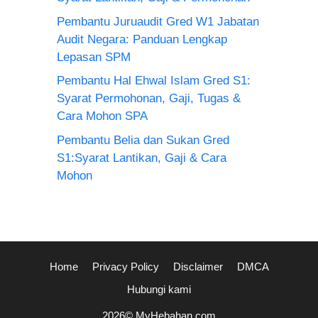
Pembantu Juruaudit Gred W1 Jabatan
Audit Negara: Panduan Lengkap
Lepasan SPM
Pembantu Hal Ehwal Islam Gred S1:
Syarat Permohonan, Gaji, Tugas &
Cara Mohon SPA
Pembantu Belia dan Sukan Gred
S1:Syarat Lantikan, Gaji & Cara
Mohon
Home
Privacy Policy
Disclaimer
DMCA
Hubungi kami
2026© MyHebahan.com