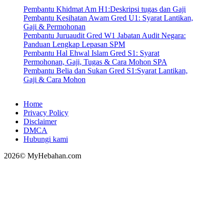
Pembantu Khidmat Am H1:Deskripsi tugas dan Gaji
Pembantu Kesihatan Awam Gred U1: Syarat Lantikan,
Gaji & Permohonan
Pembantu Juruaudit Gred W1 Jabatan Audit Negara:
Panduan Lengkap Lepasan SPM
Pembantu Hal Ehwal Islam Gred S1: Syarat
Permohonan, Gaji, Tugas & Cara Mohon SPA
Pembantu Belia dan Sukan Gred S1:Syarat Lantikan,
Gaji & Cara Mohon
Home
Privacy Policy
Disclaimer
DMCA
Hubungi kami
2026© MyHebahan.com